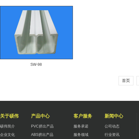
SW-98
首页
关于硕伟
产品中心
客户服务
新闻中心
硕伟简介
PVC挤出产品
服务承诺
公司动态
企业文化
ABS挤出产品
服务领域
行业资讯